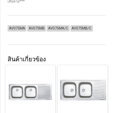
เสียหาย***
AV075MA
AV075MB
AV075MA/C
AV075MB/C
สินค้าเกี่ยวข้อง