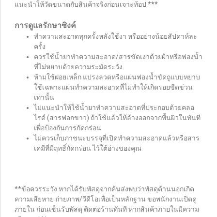
แนะนำให้วัดขนาดกับสินค้าจริงก่อนเจาะท้อป ***
การดูแลรักษาซิงค์
ทำความสะอาดทุกครั้งหลังใช้งา หรืออย่างน้อยสัปดาห์ละ
ครั้ง
ควรใช้น้ำยาทำความสะอาด/สารขัดเงาด้วยผ้าหรือฟองน้ำ
ที่ไม่หยาบด้วยความระมัดระวัง.
ห้ามใช้ฝอยเหล็ก แปรงลวดหรือแผ่นฟองน้ำขัดถูแบบหยาบ
ใช้เฉพาะแผ่นทำความสะอาดที่ไม่ทำให้เกิดรอยขีดข่วน
เท่านั้น
ไม่แนะนำให้ใช้น้ำยาทำความสะอาดที่ประกอบด้วยคลอ
ไรด์ (สารฟอกขาว) ถ้าใช้แล้วให้ล้างออกจากพื้นผิวในทันที
เพื่อป้องกันการกัดกร่อน
ไม่ควรเก็บภาชนะบรรจุที่เปิดทําความสะอาดแล้วหรือสาร
เคมีที่มีฤทธิ์กัดกร่อน ไว้ใต้อ่างของคุณ
**ข้อควรระวัง หากได้รับพัสดุจากค้นส่งพบว่าพัสดุด้านนอกเกิด
ความเสียหาย ถ่ายภาพ/วีดีโอเพื่อเป็นหลักฐาน ขอพนักงานเปิดดู
ภายใน ก่อนเซ็นรับพัสดุ ติดต่อร้านทันที หากสินค้าภายในมีความ