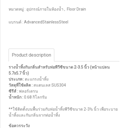
หมวดหมู่ :
อุปกรณ์ภายในห้องน้ำ
,
Floor Drain
แบรนด์ :
AdvancedStainlessSteel
Product description
รางน้ำทิ้งกันกลิ่นสำหรับท่อพีวีซีขนาด 2-3.5 นิ้ว (หน้าแปลน
5.7x5.7 นิ้ว)
ประเภท :
ตะแกรงน้ำทิ้ง
วัสดุที่ใช้ผลิต :
สแตนเลส SUS304
ซีรีส์ :
ฟลอร์เดรน
น้ำหนัก :
0.68 กิโลกรัม
**ใช้ติดตั้งบนพื้นร่วมกับท่อน้ำทิ้งพีวีซีขนาด 2-3½ นิ้ว เพื่อระบาย
น้ำทิ้งและกันกลิ่นจากท่อน้ำทิ้ง
ข้อควรระวัง