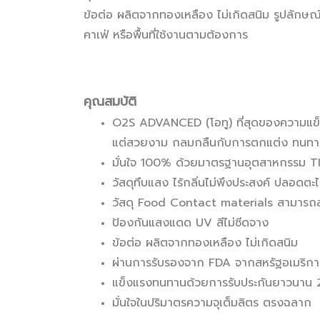
ข้อต่อ ผลิตจากทองเหลือง ไม่เกิดสนิม รูปลักษณ์
คาเฟ่ หรือพื้นที่ใช้งานตามต้องการ
คุณสมบัติ
O2S ADVANCED (โอทู) ที่สุดของความแข็งแร
แต่สวยงาม กลมกลืนกับการตกแต่ง ทนทาน
มั่นใจ 100% ด้วยมาตรฐานอุตสาหกรรม TI
วัสดุทึบแสง ไร้กลิ่นไม่พึงประสงค์ ปลอดตะไ
วัสดุ Food Contact materials สามารถสัม
ป้องกันแสงแดด UV สีไม่ซีดจาง
ข้อต่อ ผลิตจากทองเหลือง ไม่เกิดสนิม
ผ่านการรับรองจาก FDA จากสหรัฐอเมริกา
แข็งแรงทนทานด้วยการรับประกันยาวนาน 2
มั่นใจในปริมาตรความจุเต็มลิตร ตรงฉลาก