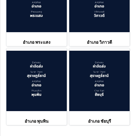
อำเภอ พระแสง
อำเภอ วิภาวดี
อำเภอ พุนพิน
อำเภอ ชัยบุรี