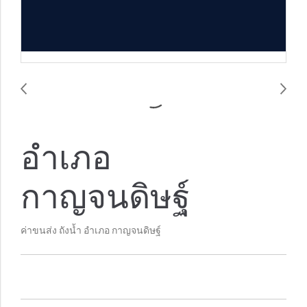
อำเภอ
กาญจนดิษฐ์
ค่าขนส่ง ถังน้ำ อำเภอ กาญจนดิษฐ์