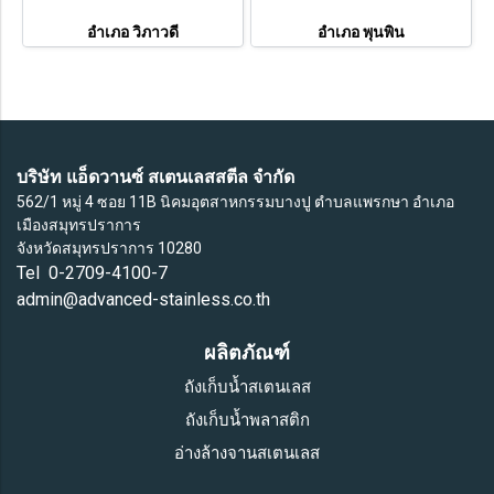
อำเภอ วิภาวดี
อำเภอ พุนพิน
บริษัท แอ็ดวานซ์ สเตนเลสสตีล จำกัด
562/1 หมู่ 4 ซอย 11B นิคมอุตสาหกรรมบางปู ตำบลแพรกษา อำเภอ
เมืองสมุทรปราการ
จังหวัดสมุทรปราการ 10280
Tel 0-2709-4100-7
admin@advanced-stainless.co.th
ผลิตภัณฑ์
ถังเก็บน้ำสเตนเลส
ถังเก็บน้ำพลาสติก
อ่างล้างจานสเตนเลส