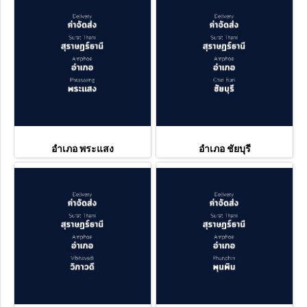
อำเภอ พระแสง
อำเภอ ชัยบุรี