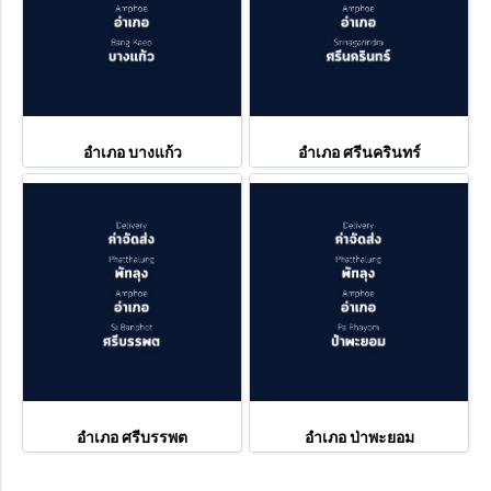
อำเภอ บางแก้ว
อำเภอ ศรีนครินทร์
อำเภอ ศรีบรรพต
อำเภอ ป่าพะยอม