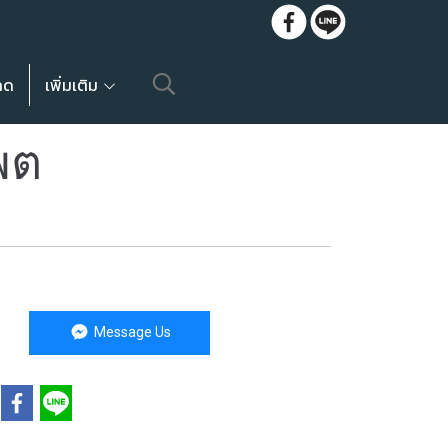
ลด
เพิ่มเติม
พต
Message Us