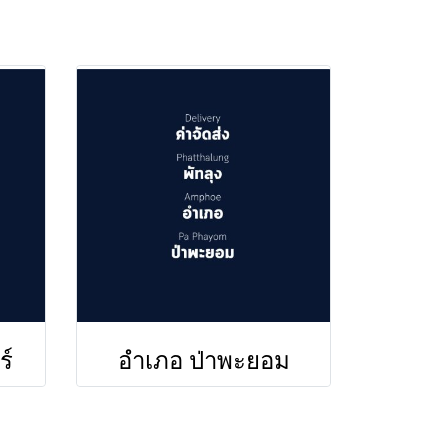
ร์
อำเภอ ป่าพะยอม