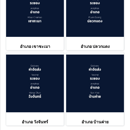
อำเภอ เขาชะเมา
อำเภอ ปลวกแดง
อำเภอ วังจันทร์
อำเภอ บ้านค่าย