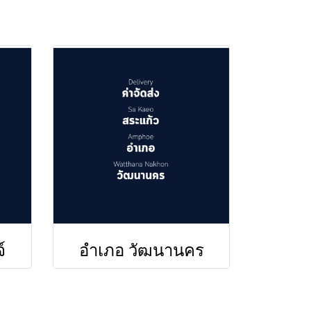
์
อำเภอ วัฒนานคร