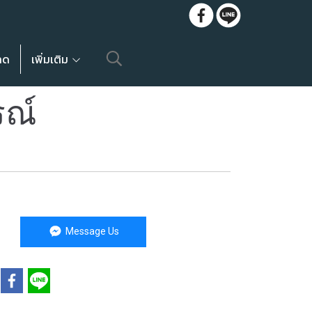
ลด
เพิ่มเติม
รณ์
Message Us