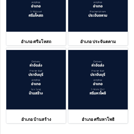
อำเภอ ศรีมโหสถ
อำเภอ ประจันตคาม
อำเภอ บ้านสร้าง
อำเภอ ศรีมหาโพธิ