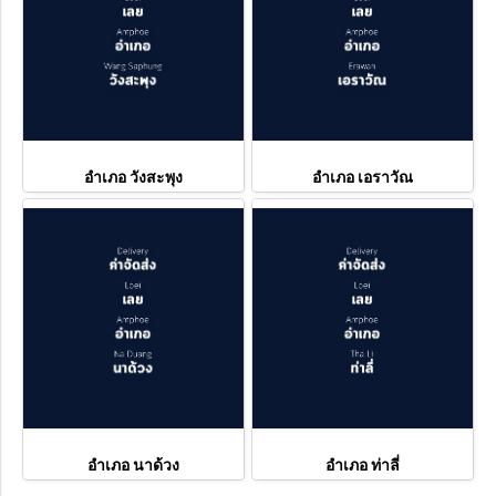
อำเภอ วังสะพุง
อำเภอ เอราวัณ
อำเภอ นาด้วง
อำเภอ ท่าลี่