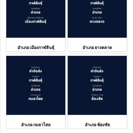
อำเภอ เมืองกาฬสินธุ์
อำเภอ ยางตลาด
อำเภอ กมลาไสย
อำเภอ ฆ้องชัย