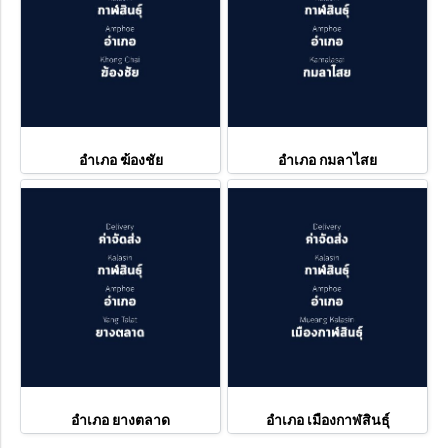
อำเภอ ฆ้องชัย
อำเภอ กมลาไสย
อำเภอ ยางตลาด
อำเภอ เมืองกาฬสินธุ์