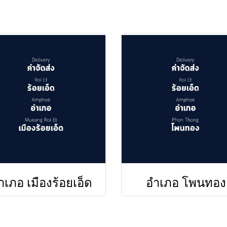
ำเภอ เมืองร้อยเอ็ด
อำเภอ โพนทอง