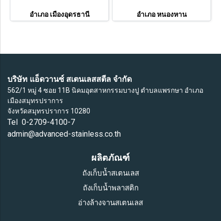
อำเภอ เมืองอุดรธานี
อำเภอ หนองหาน
บริษัท แอ็ดวานซ์ สเตนเลสสตีล จำกัด
562/1 หมู่ 4 ซอย 11B นิคมอุตสาหกรรมบางปู ตำบลแพรกษา อำเภอ
เมืองสมุทรปราการ
จังหวัดสมุทรปราการ 10280
Tel 0-2709-4100-7
admin@advanced-stainless.co.th
ผลิตภัณฑ์
ถังเก็บน้ำสเตนเลส
ถังเก็บน้ำพลาสติก
อ่างล้างจานสเตนเลส