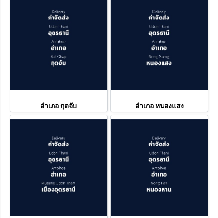
อำเภอ กุดจับ
อำเภอ หนองแสง