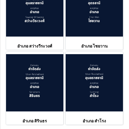
อำเภอ สว่างวีระวงศ์
อำเภอ ไชยวาน
อำเภอ สิรินธร
อำเภอ สำโรง