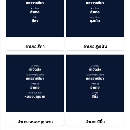
อำเภอ สีดา
อำเภอ สูงเนิน
อำเภอ หนองบุญมาก
อำเภอ สีคิ้ว