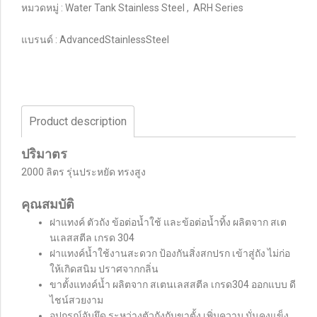
หมวดหมู่ :
Water Tank Stainless Steel
,
ARH Series
แบรนด์ :
AdvancedStainlessSteel
Product description
ปริมาตร
2000 ลิตร รุ่นประหยัด ทรงสูง
คุณสมบัติ
ฝาแทงค์ ตัวถัง ข้อต่อน้ำใช้ และข้อต่อน้ำทิ้ง ผลิตจาก สเต
นเลสสตีล เกรด 304
ฝาแทงค์น้ำใช้งานสะดวก ป้องกันสิ่งสกปรก เข้าสู่ถัง ไม่ก่อ
ให้เกิดสนิม ปราศจากกลิ่น
ขาตั้งแทงค์น้ำ ผลิตจาก สเตนเลสสตีล เกรด304 ออกแบบ ดี
ไชน์สวยงาม
อุปกรณ์จับยึด ระหว่างตัวถังกับขาตั้ง เพิ่มความ มั่นคงแข็ง