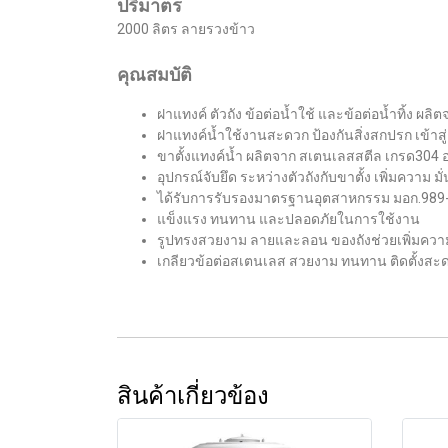
ปริมาตร
2000 ลิตร ลายรวงข้าว
คุณสมบัติ
ฝาแทงค์ ตัวถัง ข้อต่อน้ำใช้ และข้อต่อน้ำทิ้ง ผ
ฝาแทงค์น้ำใช้งานสะดวก ป้องกันสิ่งสกปรก เข้าสู่ถ
ขาตั้งแทงค์น้ำ ผลิตจาก สเตนเลสสตีล เกรด304
อุปกรณ์จับยึด ระหว่างตัวถังกับขาตั้ง เพิ่มความ
ได้รับการรับรองมาตรฐานอุตสาหกรรม มอก.98
แข็งแรง ทนทาน และปลอดภัยในการใช้งาน
รูปทรงสวยงาม ลายและลอน ของถังช่วยเพิ่มควา
เกลียวข้อต่อสเตนเลส สวยงาม ทนทาน ติดตั้งสะ
สินค้าเกี่ยวข้อง