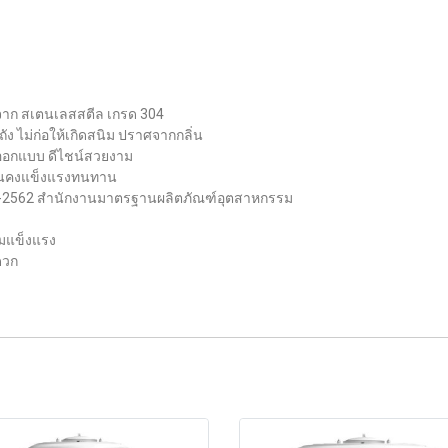
ลิตจาก สเตนเลสสตีล เกรด 304
ัง ไม่ก่อให้เกิดสนิม ปราศจากกลิ่น
 ออกแบบ ดีไชน์สวยงาม
 มั่นคงแข็งแรงทนทาน
9-2562 สำนักงานมาตรฐานผลิตภัณฑ์อุตสาหกรรม
มแข็งแรง
ดวก