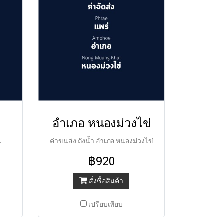
อำเภอ หนองม่วงไข่
น
ค่าขนส่ง ถังน้ำ อำเภอ หนองม่วงไข่
฿920
สั่งซื้อสินค้า
เปรียบเทียบ