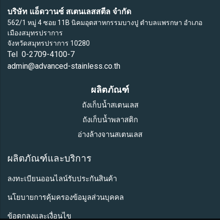
บริษัท แอ็ดวานซ์ สเตนเลสสตีล จำกัด
562/1 หมู่ 4 ซอย 11B นิคมอุตสาหกรรมบางปู ตำบลแพรกษา อำเภอ
เมืองสมุทรปราการ
จังหวัดสมุทรปราการ 10280
Tel 0-2709-4100-7
admin@advanced-stainless.co.th
ผลิตภัณฑ์
ถังเก็บน้ำสเตนเลส
ถังเก็บน้ำพลาสติก
อ่างล้างจานสเตนเลส
ผลิตภัณฑ์และบริการ
ลงทะเบียนออนไลน์รับประกันสินค้า
นโยบายการคุ้มครองข้อมูลส่วนบุคคล
ข้อตกลงและเงื่อนไข